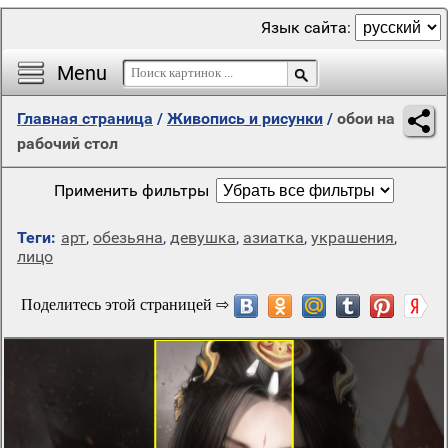
Язык сайта:
Menu
Главная страница
/
Живопись и рисунки
/
обои на
рабочий стол
Применить фильтры
Теги:
арт
,
обезьяна
,
девушка
,
азиатка
,
украшения
,
лицо