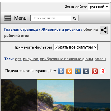
Язык сайта:
Menu
Главная страница
/
Живопись и рисунки
/
обои на
рабочий стол
Применить фильтры
Теги:
арт
,
рисунок
,
прибрежные пляжные дюны
,
artsau