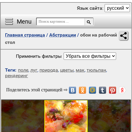
Язык сайта:
Menu
Главная страница
/
Абстракции
/
обои на рабочий
стол
Применить фильтры
Теги:
поле
,
луг
,
природа
,
цветы
,
мак
,
тюльпан
,
рендеринг