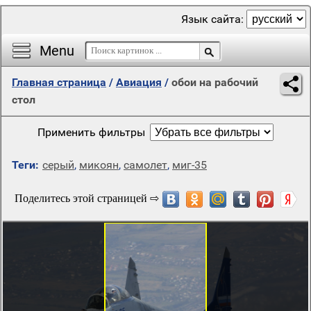
Язык сайта:
Menu
Главная страница
/
Авиация
/
обои на рабочий
стол
Применить фильтры
Теги:
серый
,
микоян
,
самолет
,
миг-35