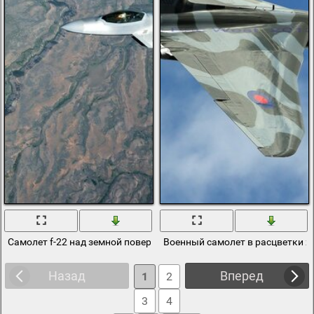
Самолет f-22 над земной поверхностью
Военный самолет в расцветки х
Назад
Вперед
1
2
3
4