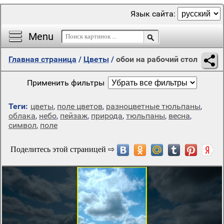
Язык сайта:
Menu
Главная страница
/
Цветы
/
обои на рабочий стол
Применить фильтры
Теги:
цветы
,
поле цветов
,
разноцветные тюльпаны
,
облака
,
небо
,
пейзаж
,
природа
,
тюльпаны
,
весна
,
символ
,
поле