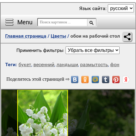
Язык сайта:
Menu
Главная страница
/
Цветы
/
обои на рабочий стол
Применить фильтры
Теги:
букет
,
весенний
,
ландыши
,
размытость
,
фон