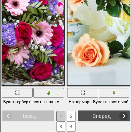
Букет гербер и роз на гальке
Натюрморт. Букет из роз и чайн
Назад
Вперед
1
2
3
4