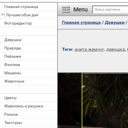
Главная страница
Menu
Лучшие обои дня
Главная страница
/
Девушки
Фоторедактор
Девушки
Природа
Теги:
анита жемчуг
,
девушка
,
Пейзажи
Фэнтези
Машины
Животные
Цветы
Живопись и рисунки
Разное
Текстуры