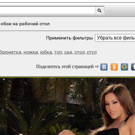
/
обои на рабочий стол
Применить фильтры
брюнетка
,
ножки
,
юбка
,
топ
,
сад
,
стол
,
стул