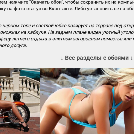
атем нажмите
"Скачать обои"
, чтобы сохранить их на компь
ку на фото-статус во Вконтакте. Либо установить ее на об
черном топе и светлой юбке позирует на террасе под отк
оножках на каблуке. На заднем плане виден уютный уголо
сферу летнего отдыха в элитном загородном поместье или
ого досуга.
↓ Все разделы с обоями ↓