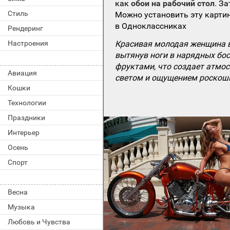
как
обои на рабочий стол
. З
Стиль
Можно установить эту картин
в Одноклассниках
Рендеринг
Настроения
Красивая молодая женщина в 
вытянув ноги в нарядных бос
фруктами, что создает атмо
Авиация
светом и ощущением роскошн
Кошки
Технологии
Праздники
Интерьер
Осень
Спорт
Весна
Музыка
Любовь и Чувства