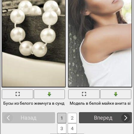
Бусы из белого жемчуга в сундучке
Модель в белой майке анита sik
Назад
Вперед
1
2
3
4