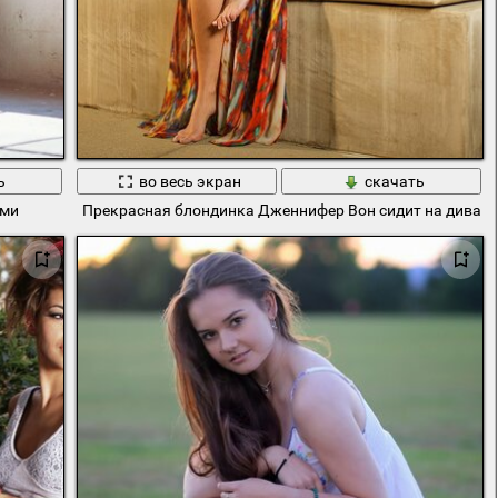
ь
во весь экран
скачать
ами
Прекрасная блондинка Дженнифер Вон сидит на диване