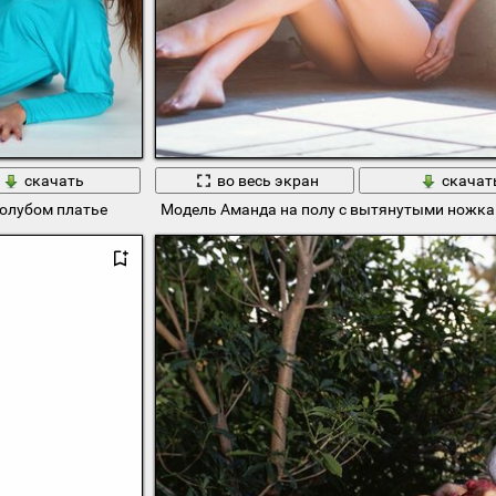
скачать
во весь экран
скачат
олубом платье
Модель Аманда на полу с вытянутыми ножк