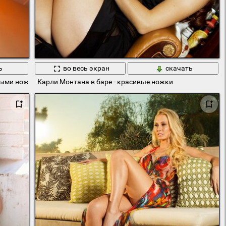
ь
во весь экран
скачать
ными ножками
Карли Монтана в баре - красивые ножки