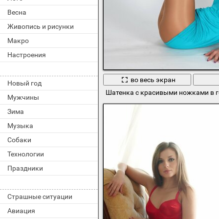
Весна
Живопись и рисунки
Макро
Настроения
во весь экран
Новый год
Шатенка с красивыми ножками в г
Мужчины
Зима
Музыка
Собаки
Технологии
Праздники
Страшные ситуации
Авиация