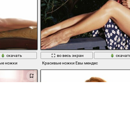
скачать
во весь экран
скачат
ые ножки
Красивые ножки Евы мендес