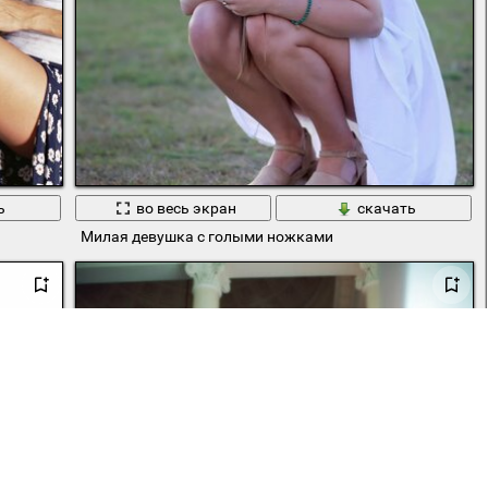
ь
во весь экран
скачать
Милая девушка с голыми ножками