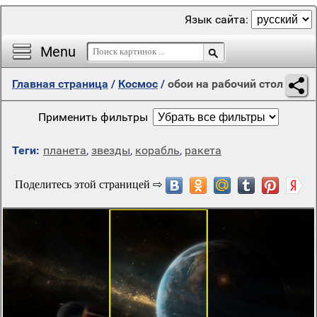
Язык сайта:
Menu
Главная страница
/
Космос
/
обои на рабочий стол
Применить фильтры
Теги:
планета
,
звезды
,
корабль
,
ракета