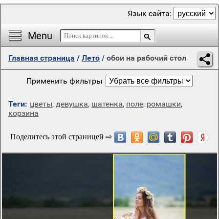
Язык сайта:
Menu
Главная страница
/
Лето
/
обои на рабочий стол
Применить фильтры
Теги:
цветы
,
девушка
,
шатенка
,
поле
,
ромашки
,
корзина