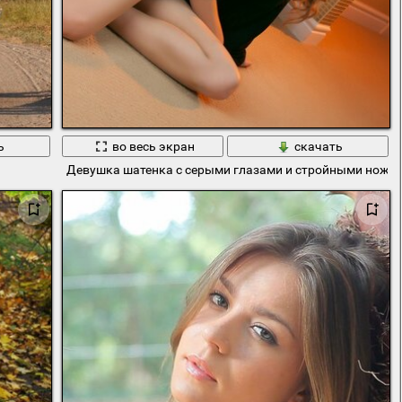
ь
во весь экран
скачать
Девушка шатенка с серыми глазами и стройными ножк