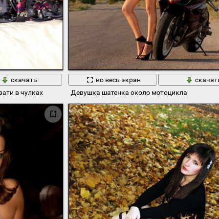
скачать
во весь экран
скачат
вати в чулках
Девушка шатенка около мотоцикла