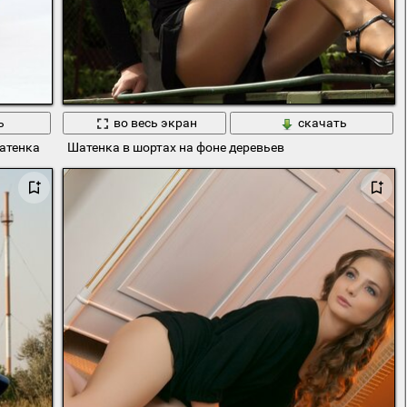
ь
во весь экран
скачать
атенка
Шатенка в шортах на фоне деревьев