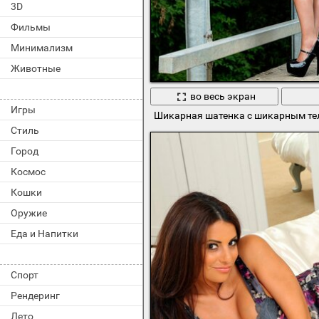
3D
Фильмы
Минимализм
Животные
во весь экран
Игры
Шикарная шатенка с шикарным те
Стиль
Город
Космос
Кошки
Оружие
Еда и Напитки
Спорт
Рендеринг
Лето