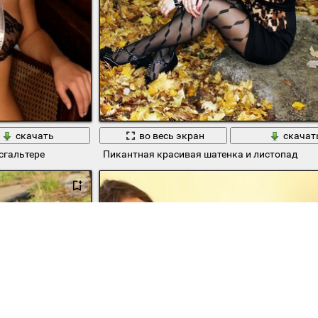
скачать
во весь экран
скачат
сгальтере
Пикантная красивая шатенка и листопад