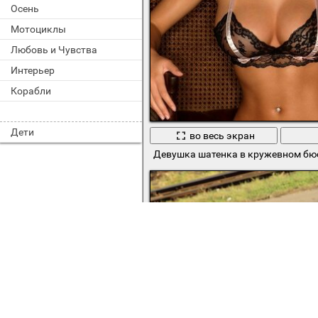
Осень
Мотоциклы
Любовь и Чувства
Интерьер
Корабли
Дети
во весь экран
Девушка шатенка в кружевном бю