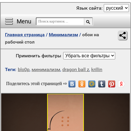
Язык сайта:
Menu
Главная страница
/
Минимализм
/
обои на
рабочий стол
Применить фильтры
Теги:
blo0p
,
минимализм
,
dragon ball z
,
krillin