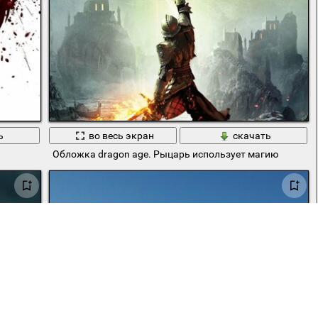
ь
во весь экран
скачать
Обложка dragon age. Рыцарь использует магию