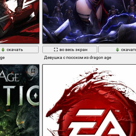
скачать
во весь экран
скачат
age
Девушка с посохом из dragon age