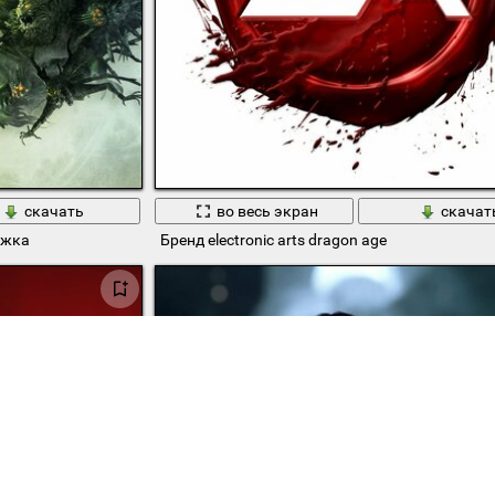
скачать
во весь экран
скачат
ожка
Бренд electronic arts dragon age