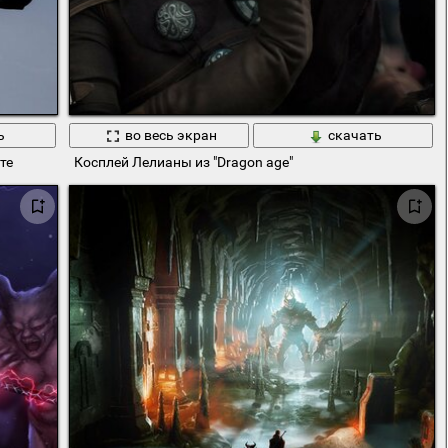
ь
во весь экран
скачать
те
Косплей Лелианы из "Dragon age"