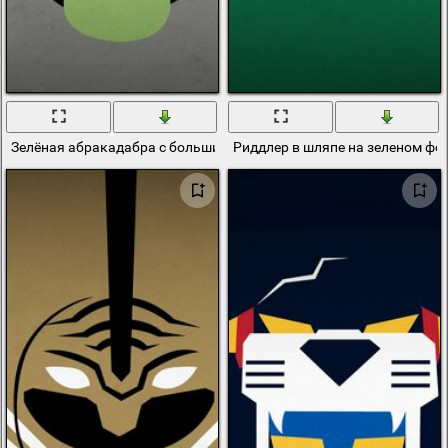
Зелёная абракадабра с большим носом
Риддлер в шляпе на зеленом фо