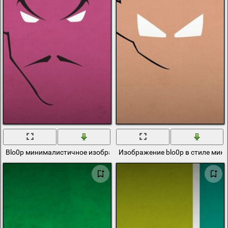
Blo0p минималистичное изображение sinestro
Изображение blo0p в стиле ми