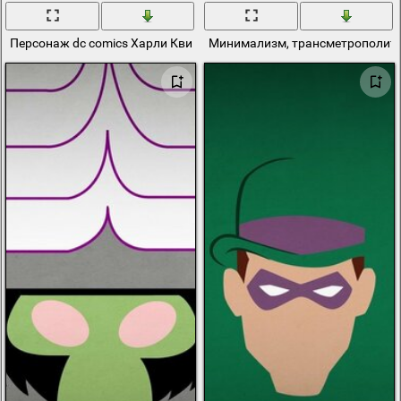
Персонаж dc comics Харли Квинн
Минимализм, трансметрополитен