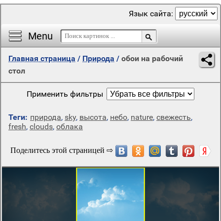
Язык сайта:
Menu
Главная страница
/
Природа
/
обои на рабочий
стол
Применить фильтры
Теги:
природа
,
sky
,
высота
,
небо
,
nature
,
свежесть
,
fresh
,
clouds
,
облака