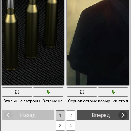
Стальные патроны. Острые наконечники пули
Сериал острые козырьки-это пр
Назад
Вперед
1
2
3
4