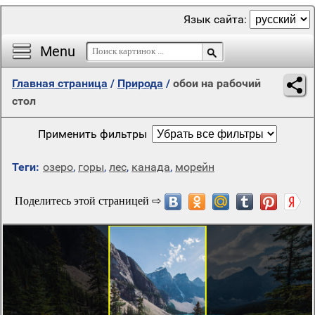
Язык сайта:
Menu
Главная страница
/
Природа
/
обои на рабочий
стол
Применить фильтры
Теги:
озеро
,
горы
,
лес
,
канада
,
морейн