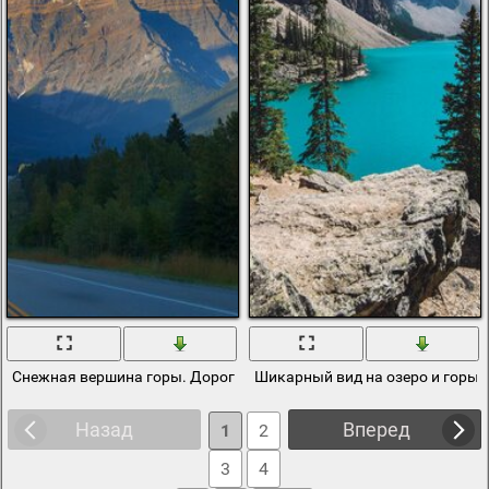
Снежная вершина горы. Дорога в лесу. Канада
Шикарный вид на озеро и горы 
Назад
Вперед
1
2
3
4