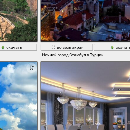
скачать
во весь экран
скачат
Ночной город Стамбул в Турции