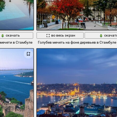
скачать
во весь экран
скачат
 мечети в Стамбуле
Голубев мечеть на фоне деревьев в Стамбуле