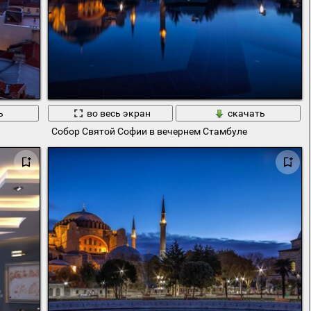
ь
во весь экран
скачать
Собор Святой Софии в вечернем Стамбуле