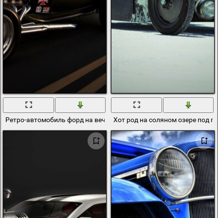
Ретро-автомобиль форд на вечерней дороге
Хот род на соляном озере под 