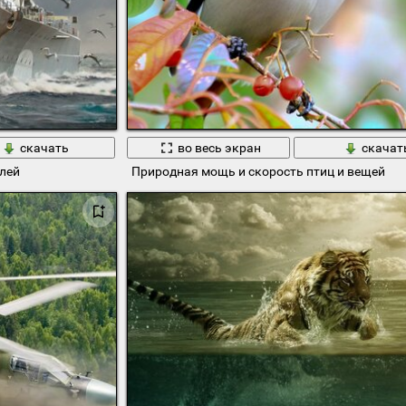
скачать
во весь экран
скачат
лей
Природная мощь и скорость птиц и вещей