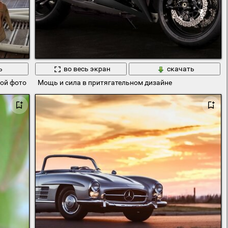
ь
во весь экран
скачать
й фото сессии с видом которое передает всю мощь природы
Мощь и сила в притягательном дизайне