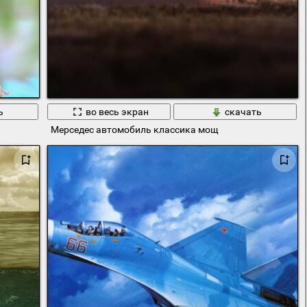
ь
во весь экран
скачать
Мерседес автомобиль классика мощ