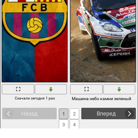
Скачали сегодня 1 раз
Машина небо камни зеленый
Назад
Вперед
1
2
3
4
5
6
... 490