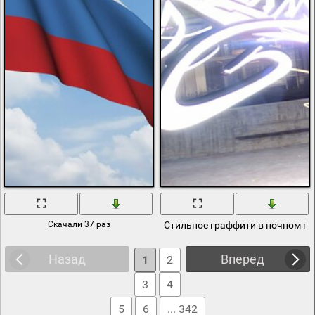
Скачали 37 раз
Стильное граффити в ночном го
Назад
Вперед
1
2
3
4
5
6
... 342