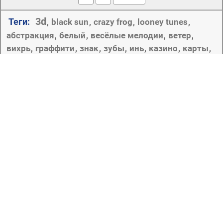
3d
Теги:
black sun
crazy frog
looney tunes
,
,
,
,
абстракция
белый
весёлые мелодии
ветер
,
,
,
,
вихрь
граффити
знак
зубы
инь
казино
карты
,
,
,
,
,
,
,
кирпич
кубики
кубы
креатив
луни тюнз
,
,
,
,
,
металлические
огонь
макро
небо
ночь
очки
,
,
,
,
,
,
площадь
пламя
покер
профиль
птица
,
,
,
,
,
рендеринг
российский флаг
россия
стиль
,
,
,
,
сумашедший лягушонок
таз
тасманский дьявол
,
,
,
текстура
торнадо
тузы
феникс
флаг
,
,
,
,
,
хром
черный
флаг россии
фон
черное солнце
,
,
,
,
,
шарики
янь
,
,
чёрный
Если вы никогда не интересовались рендерингом вы
многое потеряли. Это невероятное, фантастическое
искусство. Обычно художники или скульпторы
пытаются создать объект как можно реалистичнее,
объемнее. А художники занимающиеся рендерингом