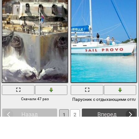
Скачали 47 раз
Парусник с отдыхающими отплы
Назад
Вперед
1
2
3
4
5
6
... 10