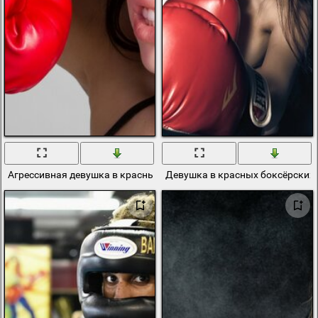
Агрессивная девушка в красных боксёрских перчатках
Девушка в красных боксёрских