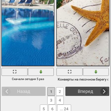
Скачали сегодня 5 раз
Конверты на песочном берегу с
Назад
Вперед
1
2
3
4
5
6
... 24