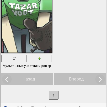
Мультяшные участники рок группы gorillaz
Назад
Вперед
1