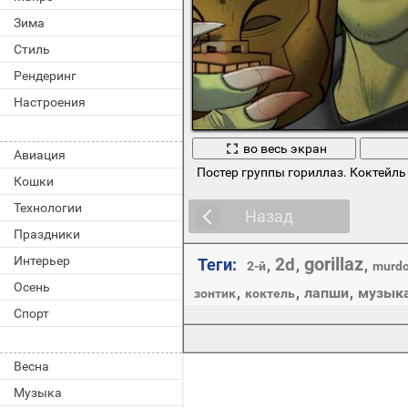
Зима
Стиль
Рендеринг
Настроения
во весь экран
Авиация
Постер группы гориллаз. Коктейль
Кошки
Технологии
Назад
Праздники
Интерьер
gorillaz
2d
Теги:
,
,
,
2-й
murd
Осень
,
,
лапши
,
музык
зонтик
коктель
Спорт
Весна
Музыка