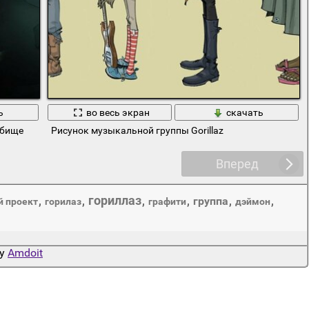
ь
во весь экран
скачать
дбище
Рисунок музыкальной группы Gorillaz
Вперед
гориллаз
,
,
,
,
группа
,
,
й проект
горилаз
графити
дэймон
by
Amdoit