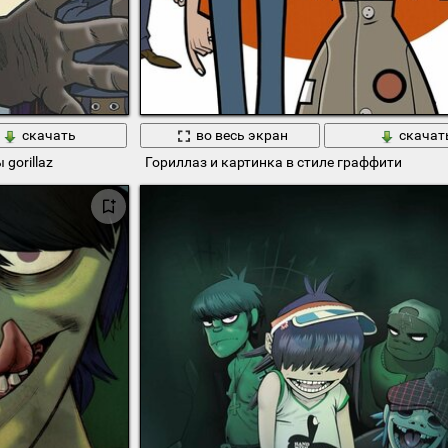
скачать
во весь экран
скачат
gorillaz
Гориллаз и картинка в стиле граффити