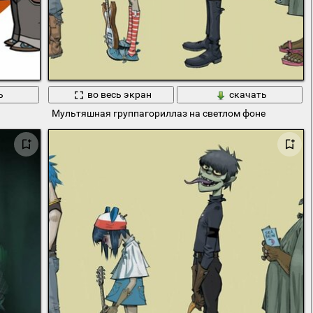
ь
во весь экран
скачать
Мультяшная группагориллаз на светлом фоне