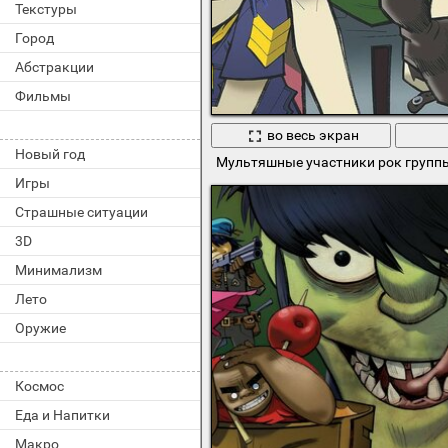
Текстуры
Город
Абстракции
Фильмы
во весь экран
Новый год
Мультяшные участники рок группы 
Игры
Страшные ситуации
3D
Минимализм
Лето
Оружие
Космос
Еда и Напитки
Макро