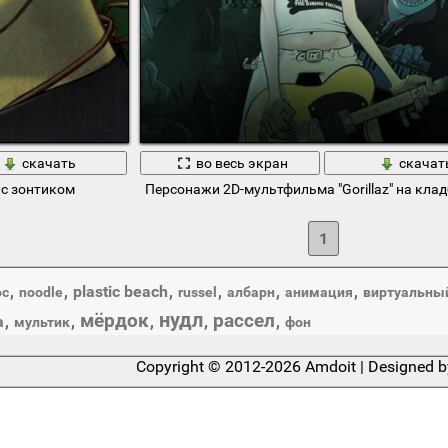
скачать
во весь экран
скачат
 с зонтиком
Персонажи 2D-мультфильма "Gorillaz" на кла
1
,
,
plastic beach
,
,
,
,
oc
noodle
russel
албарн
анимация
виртуальны
нудл
мёрдок
рассел
а
,
,
,
,
,
мультик
фон
Copyright © 2012-2026 Amdoit | Designed 