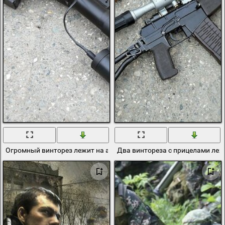
Огромный винторез лежит на асфальте
Два винтореза с прицелами леж