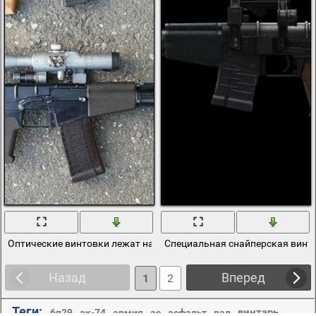
Оптические винтовки лежат на асфальте
Специальная снайперская винт
Назад
Вперед
1
2
Теги:
,
,
,
,
,
,
,
винтарь
6п29
ак-74
армия
ас
асфальт
вал