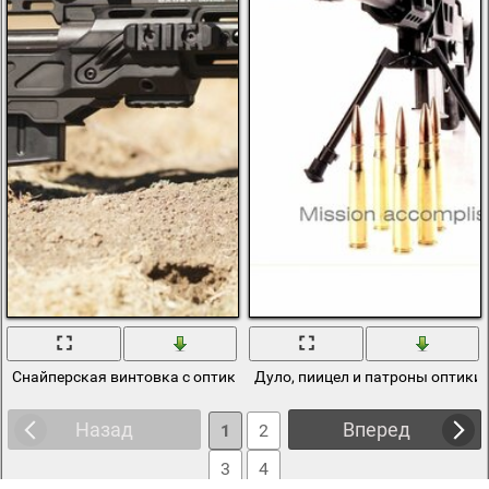
Снайперская винтовка с оптикой на песке
Дуло, пиицел и патроны оптики
Назад
Вперед
1
2
3
4