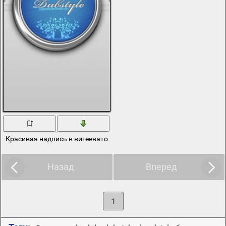
Красивая надпись в витееватом стиле серебрянные буквы
Назад
Вперед
1