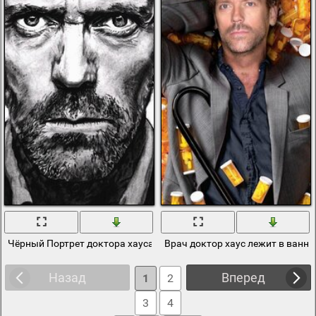
Чёрный Портрет доктора хауса на белом фоне
Врач доктор хаус лежит в ванне
Назад
Вперед
1
2
3
4