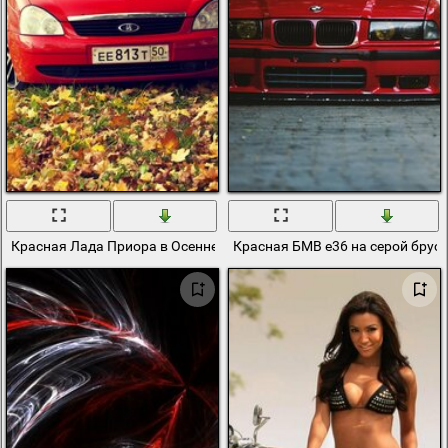
Красная Лада Приора в Осеннем Парке
Красная БМВ e36 на серой брус