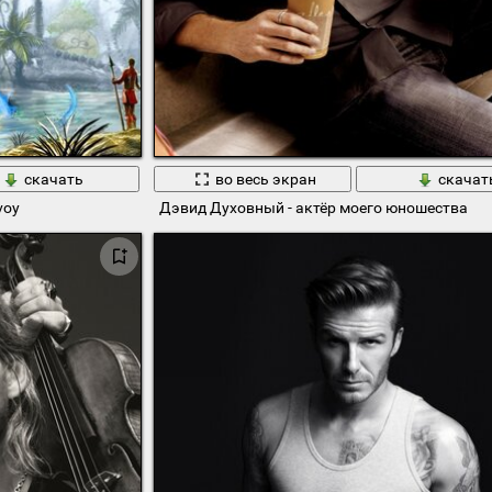
скачать
во весь экран
скачат
voy
Дэвид Духовный - актёр моего юношества