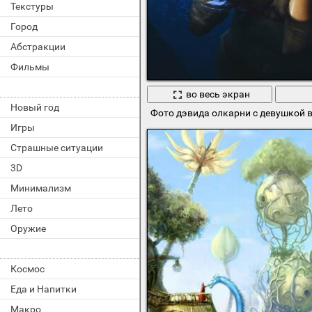
Текстуры
Город
Абстракции
Фильмы
во весь экран
Новый год
Фото дэвида олкарни с девушкой в
Игры
Страшные ситуации
3D
Минимализм
Лето
Оружие
Космос
Еда и Напитки
Макро