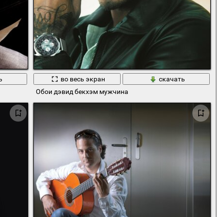
ь
во весь экран
скачать
Обои дэвид бекхэм мужчина