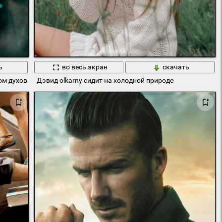
ь
во весь экран
скачать
ом духовным
Дэвид olkarny сидит на холодной природе