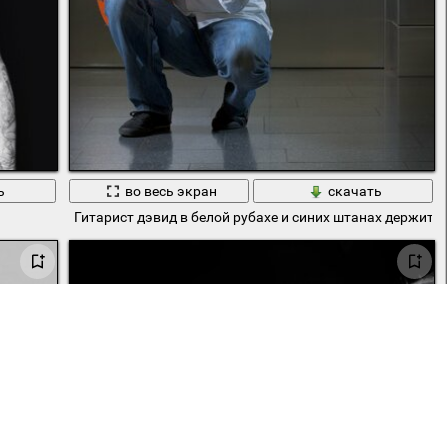
ь
во весь экран
скачать
Гитарист дэвид в белой рубахе и синих штанах держит г