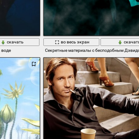
скачать
во весь экран
скачат
 воде
Секретные материалы с бесподобным Дэвид