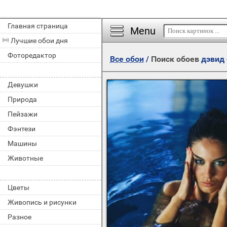
Главная страница
Menu
Лучшие обои дня
Фоторедактор
Все обои
/
Поиск обоев
дэвид
Девушки
Природа
Пейзажи
Фэнтези
Машины
Животные
Цветы
Живопись и рисунки
Разное