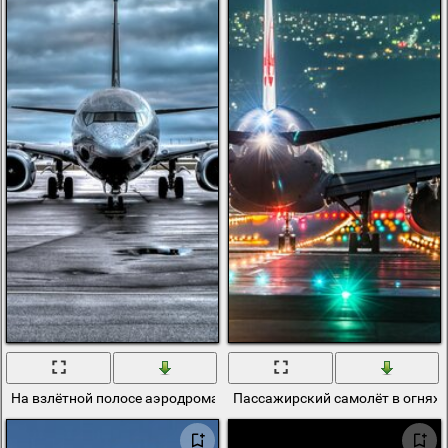
На взлётной полосе аэродрома - пассажирский самолёт боинг 73
Пассажирский самолёт в огнях 