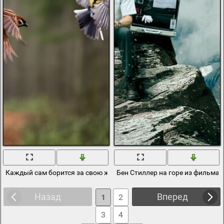
Каждый сам борится за свою жизнь
Бен Стиллер на горе из фильма 
Назад
Вперед
1
2
3
4