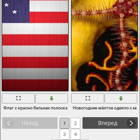
Флаг с красно белыми полосками, звездочками и синим квадрат
Новогоднее жёлтое одеяло с мо
Назад
Вперед
1
2
3
4