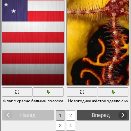
Флаг с красно белыми полосками, звездочками и синим квадрат
Новогоднее жёлтое одеяло с мо
Назад
Вперед
1
2
3
4