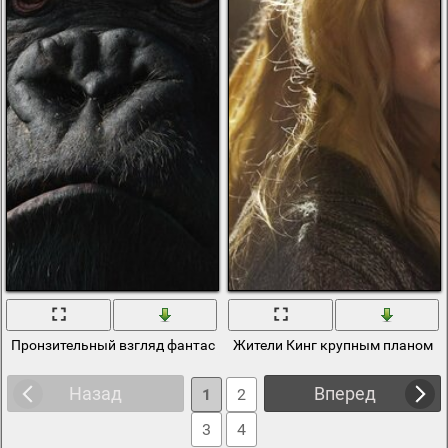
Пронзительный взгляд фантастического кинг-конга
Жители Кинг крупным планом и
Назад
Вперед
1
2
3
4