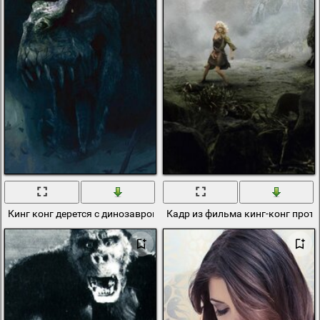
Кинг конг дерется с динозавром
Кадр из фильма кинг-конг прот