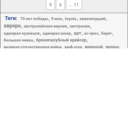
5
6
... 11
Теги:
,
,
,
,
70 лет победы
9 мая
toyota
авианесущий
аврора
,
,
,
австралийская версия
австралия
,
,
арт
,
,
,
адмирал кузнецов
адмирал шеер
ас-spec
берег
,
,
бронепалубный крейсер
большая невка
,
,
,
,
военный
волны
великая отечественная война
вмф ссср
корабль
,
,
,
,
,
,
,
выстрел
док
дым
здание
земля
зима
крейсер
,
,
,
,
крейсер аврора
крузак
крузер
,
,
,
,
легкий крейсер керчь
лед
ленд
летающие корабли
,
,
,
,
море
мир военные корабли
музей
набережная
,
,
,
небо
нахимовское военно-морское училище
немецкий
,
,
,
,
,
ночь
облака
петроградская набережная
питер
прадо
рисунок
,
,
река
,
,
,
санкт-петербург
причал
птицы
ремонт
,
,
,
,
,
,
,
тяжёлый
тлк прадо
тойота
тсх прадо
утро
фантастика
,
чайки
япония
Copyright © 2012-2026 Amdoit | Designed by
Amdoit