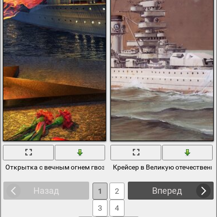
Открытка с вечным огнем гвоздиками и Авророй
Крейсер в Великую отечественн
Назад
Вперед
1
2
3
4