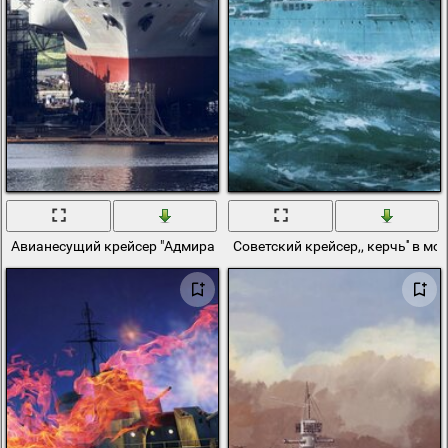
Авианесущий крейсер "Адмирал Кузнецов" в доках на ремонте
Советский крейсер,, керчь'' в мо