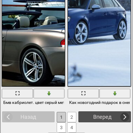
Бмв кабриолет. цвет серый металлик. машина на пристани
Как новогодний подарок в снегу 
Назад
Вперед
1
2
3
4