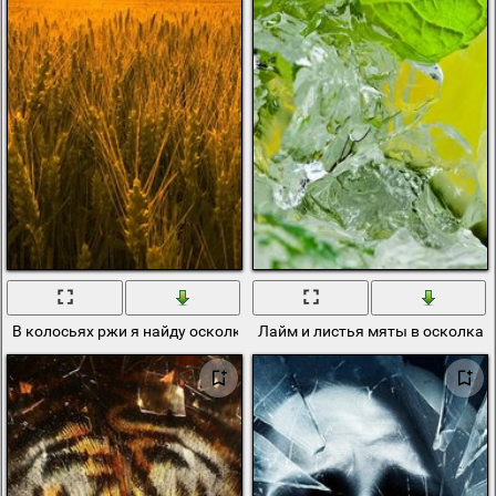
В колосьях ржи я найду осколки солнца
Лайм и листья мяты в осколках