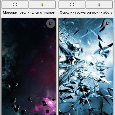
Метеорит столкнулся с планетой. Осколки метеорита
Осколки геометрических абстр