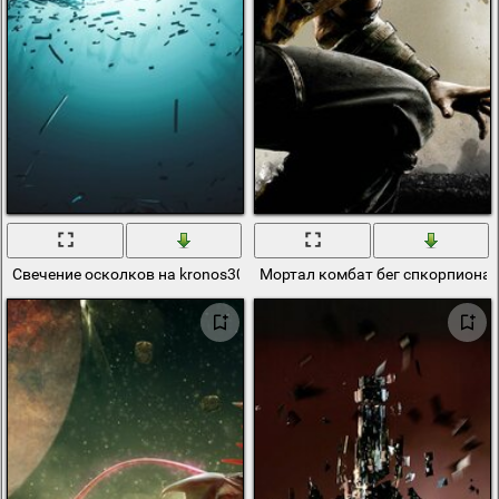
Свечение осколков на kronos3051
Мортал комбат бег спкорпиона 