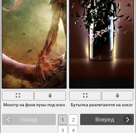
Монстр на фоне луны под осколками
Бутылка разлетаются на оскол
Назад
Вперед
1
2
3
4