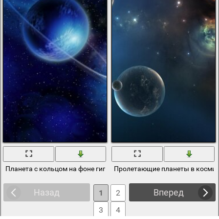
Планета с кольцом на фоне гигантского космического питона
Пролетающие планеты в космич
Назад
Вперед
1
2
3
4