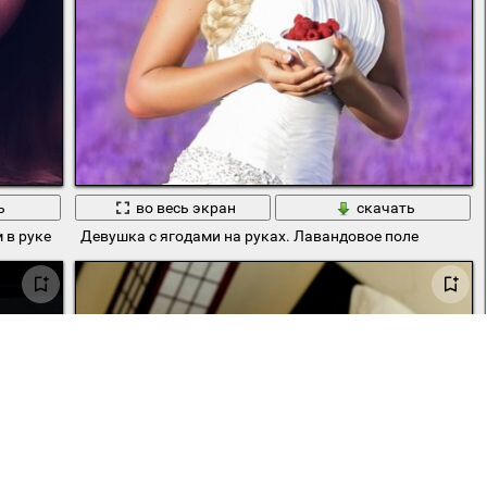
ь
во весь экран
скачать
 в руке
Девушка с ягодами на руках. Лавандовое поле