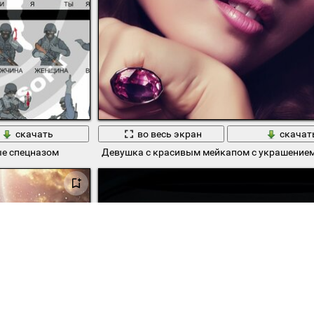
скачать
во весь экран
скачат
е спецназом
Девушка с красивым мейкапом с украшением