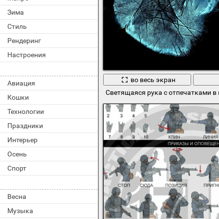
Зима
Стиль
Рендеринг
Настроения
во весь экран
Авиация
Светящаяся рука с отпечатками в 
Кошки
Технологии
Праздники
Интерьер
Осень
Спорт
Весна
Музыка