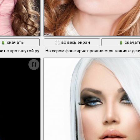
скачать
во весь экран
скачат
ит с протянутой рукой
На сером фоне ярче проявляется макияж дев