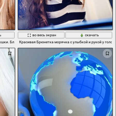
ь
во весь экран
скачать
ушки. Блондинка с приподнятой рукой
Красивая Брюнетка морячка с улыбкой и рукой у голов