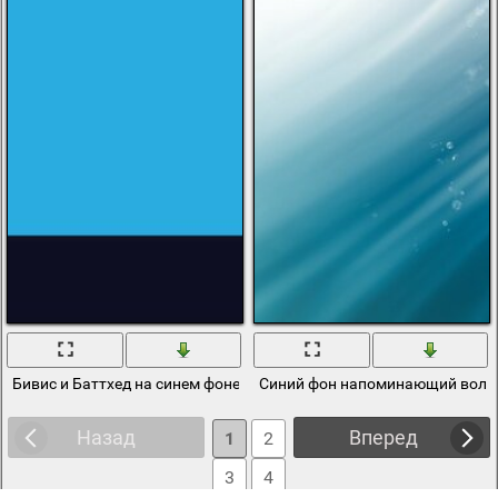
Бивис и Баттхед на синем фоне
Синий фон напоминающий волн
Назад
Вперед
1
2
3
4