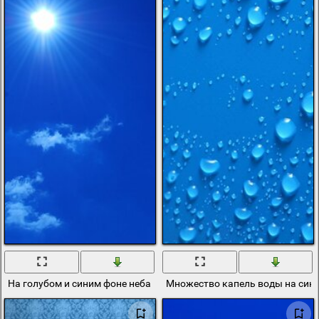
На голубом и синим фоне неба солнце тоже кажется голубым
Множество капель воды на син