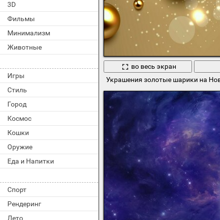
3D
Фильмы
Минимализм
Животные
во весь экран
Игры
Украшения золотые шарики на Но
Стиль
Город
Космос
Кошки
Оружие
Еда и Напитки
Спорт
Рендеринг
Лето