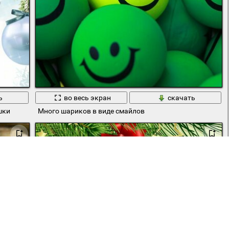
ь
во весь экран
скачать
шки
Много шариков в виде смайлов