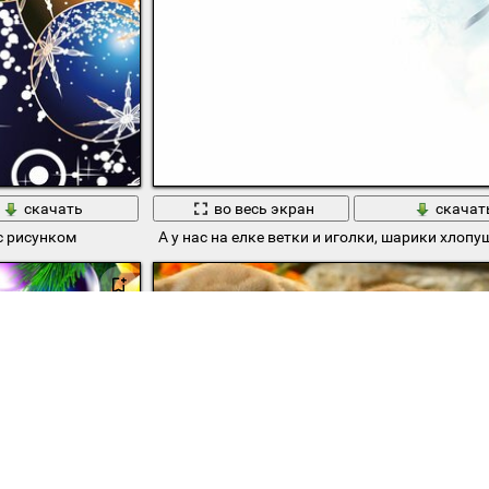
скачать
во весь экран
скачат
с рисунком
А у нас на елке ветки и иголки, шарики хлопу