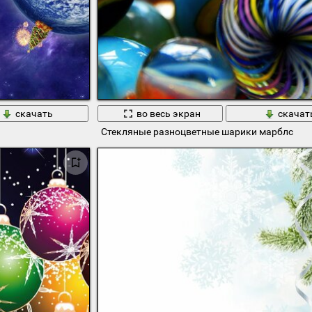
скачать
во весь экран
скачат
Стекляные разноцветные шарики марблс