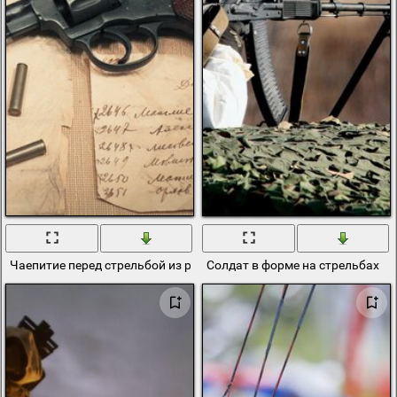
Чаепитие перед стрельбой из револьвер а
Солдат в форме на стрельбах