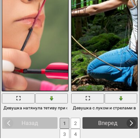
Девушка натянула тетиву при стрельбе из лука
Девушка с луком и стрелами в л
Назад
Вперед
1
2
3
4